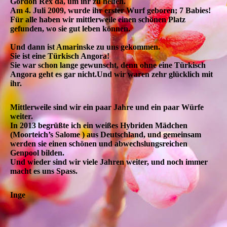
Gordon Rex da, um ihr zu helfen.
Am 4. Juli 2009, wurde ihr erster Wurf geboren; 7 Babies!
Für alle haben wir mittlerweile einen schönen Platz
gefunden, wo sie gut leben können.
Und dann ist Amarinske zu uns gekommen.
Sie ist eine Türkisch Angora!
Sie war schon lange gewunscht, denn ohne eine Türkisch
Angora geht es gar nicht.Und wir waren zehr glücklich mit
ihr.
Mittlerweile sind wir ein paar Jahre und ein paar Würfe
weiter.
In 2013 begrüßte ich ein weißes Hybriden Mädchen
(Moorteich’s Salome ) aus Deutschland, und gemeinsam
werden sie einen schönen und abwechslungsreichen
Genpool bilden.
Und wieder sind wir viele Jahren weiter, und noch immer
macht es uns Spass.
Inge