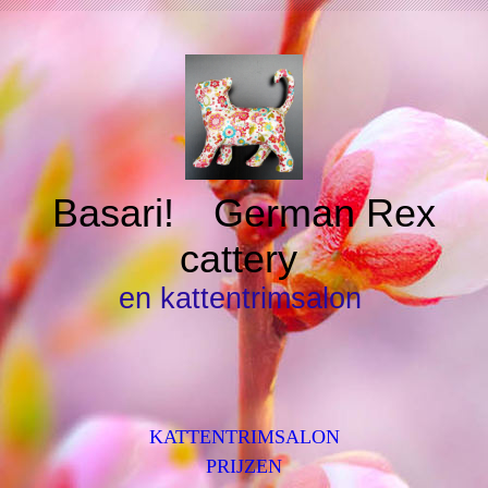
Basari!
German Rex
cattery
en kattentrimsalon
KATTENTRIMSALON
PRIJZEN