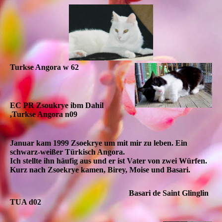
Turkse Angora w 62
EC PR Zsoukrye ibm Dahil
,Turkse Angora n09
Januar kam 1999 Zsoekrye um mit mir zu leben. Ein
schwarz-weißer Türkisch Angora.
Ich stellte ihn häufig aus und er ist Vater von zwei Würfen.
Kurz nach Zsoekrye kamen, Birey, Moise und Basari.
Basari de Saint Glinglin
TUA d02