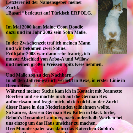
Letzterer ist der Namensgeber meiner
Zucht.
„Basari“ bedeutet auf Türkisch ERFOLG.
Im Mai 2000 kam Maine Coon Doodle
dazu und im Jahr 2002 sein Sohn Malle.
In der Zwischenzeit traf ich meinen Mann
und wir bekamen zwei Söhne.
Frühjahr 2008 war dann sehr traurig, ich
musste Abschied von Arba-A und Willow
und meinen großen Weissen Spitz Kees nehmen.
Und Malle zog zu den Nachbarn.
In all den Jahren war ich verliebt in Rexe, in erster Linie in
Devon Rexe.
Während meiner Suche kam ich in Kontakt mit Jeannette
Boertien und sie machte mich auf die German Rex
aufmerksam und fragte mich, ob ich nicht an der Zucht
dieser Rasse in den Niederlanden teilnehmen wollte.
So kam es, dass ein German Rex Kitten in black-tortie,
Bebob's Dynamite Lambtex, nach anderthalb Wochen bei
uns einzog um das Haus unsicher zu machen.
Drei Monate später war dann das Katerchen Goblin's