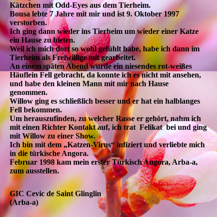
Kätzchen mit Odd-Eyes aus dem Tierheim.
Bousa lebte 7 Jahre mit mir und ist 9. Oktober 1997
verstorben.
Ich ging dann wieder ins Tierheim um wieder einer Katze
ein Hause zu bieten.
Weil ich mich dort so wohl gefühlt habe, habe ich dann im
Tierheim als Freiwillige mit gearbeitet.
An einem späten Abend wurde ein niesendes rot-weißes
Häuflein Fell gebracht, da konnte ich es nicht mit ansehen,
und habe den kleinen Mann mit mir nach Hause
genommen.
Willow ging es schließlich besser und er hat ein halblanges
Fell bekommen.
Um herauszufinden, zu welcher Rasse er gehört, nahm ich
mit einen Richter Kontakt auf, ich trat Felikat bei und ging
mit Willow zu einer Show.
Ich bin mit dem „Katzen-Virus“ infiziert und verliebte mich
in die türkische Angora.
Februar 1998 kam mein erster Türkisch Angora, Arba-a,
zum ausstellen.
GIC Cevic de Saint Glinglin
(Arba-a)