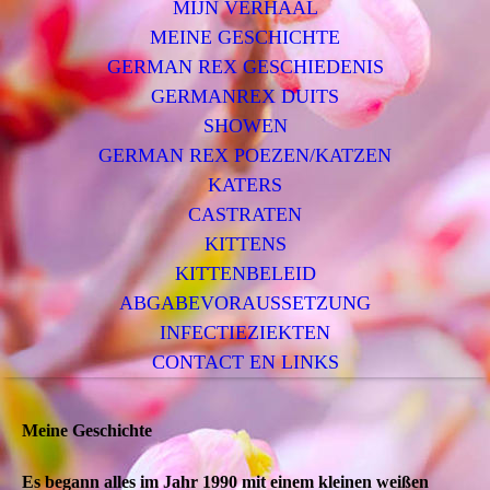
MIJN VERHAAL
MEINE GESCHICHTE
GERMAN REX GESCHIEDENIS
GERMANREX DUITS
SHOWEN
GERMAN REX POEZEN/KATZEN
KATERS
CASTRATEN
KITTENS
KITTENBELEID
ABGABEVORAUSSETZUNG
INFECTIEZIEKTEN
CONTACT EN LINKS
Meine Geschichte
Es begann alles im Jahr 1990 mit einem kleinen weißen