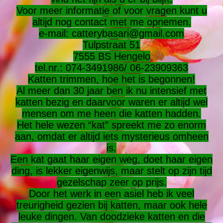
Voor meer informatie of voor vragen kunt u
altijd nog contact met me opnemen.
e-mail: catterybasari@gmail.com
Tulpstraat 51
7555 BS Hengelo
tel.nr.: 074-3491986/ 06-23909363
Katten trimmen, hoe het is begonnen!
Al meer dan 30 jaar ben ik nu intensief met
katten bezig en daarvoor waren er altijd wel
mensen om me heen die katten hadden.
Het hele wezen “kat” spreekt me zo enorm
aan, omdat er altijd iets mysterieus omheen
is.
Een kat gaat haar eigen weg, doet haar eigen
ding, is lekker eigenwijs, maar stelt op zijn tijd
gezelschap zeer op prijs.
Door het werk in een asiel heb ik veel
treurigheid gezien bij katten, maar ook hele
leuke dingen. Van doodzieke katten en die