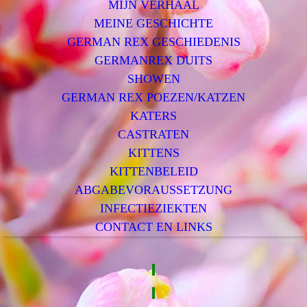
MIJN VERHAAL
MEINE GESCHICHTE
GERMAN REX GESCHIEDENIS
GERMANREX DUITS
SHOWEN
GERMAN REX POEZEN/KATZEN
KATERS
CASTRATEN
KITTENS
KITTENBELEID
ABGABEVORAUSSETZUNG
INFECTIEZIEKTEN
CONTACT EN LINKS