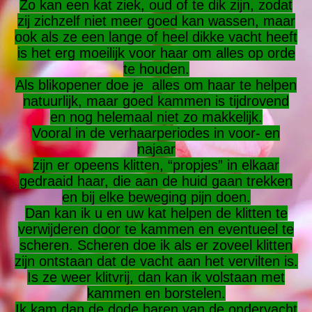
Zo kan een kat ziek, oud of te dik zijn, zodat
zij zichzelf niet meer goed kan wassen, maar
ook als ze een lange of heel dikke vacht heeft
is het erg moeilijk voor haar om alles op orde
te houden.
Als blikopener doe je alles om haar te helpen
natuurlijk, maar goed kammen is tijdrovend
en nog helemaal niet zo makkelijk.
Vooral in de verhaarperiodes in voor- en
najaar
zijn er opeens klitten, “propjes” in elkaar
gedraaid haar, die aan de huid gaan trekken
en bij elke beweging pijn doen.
Dan kan ik u en uw kat helpen de klitten te
verwijderen door te kammen en eventueel te
scheren. Scheren doe ik als er zoveel klitten
zijn ontstaan dat de vacht aan het vervilten is.
Is ze weer klitvrij, dan kan ik volstaan met
kammen en borstelen.
Ik kam dan de dode haren van de ondervacht