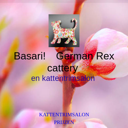
Basari!
German Rex
cattery
en kattentrimsalon
KATTENTRIMSALON
PRIJZEN