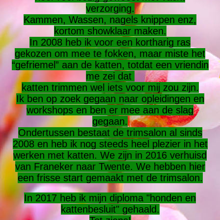
verzorging.
Kammen, Wassen, nagels knippen enz,
kortom showklaar maken.
In 2008 heb ik voor een kortharig ras
gekozen om mee te fokken, maar miste het
“gefriemel” aan de katten, totdat een vriendin
me zei dat
katten trimmen wel iets voor mij zou zijn.
Ik ben op zoek gegaan naar opleidingen en
workshops en ben er mee aan de slag
gegaan.
Ondertussen bestaat de trimsalon al sinds
2008 en heb ik nog steeds heel plezier in het
werken met katten. We zijn in 2016 verhuisd
van Franeker naar Twente. We hebben hier
een frisse start gemaakt met de trimsalon.
In 2017 heb ik mijn diploma "honden en
kattenbesluit" gehaald.